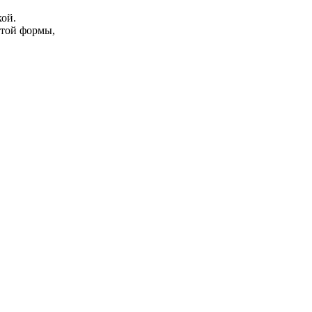
ой.
атой формы,